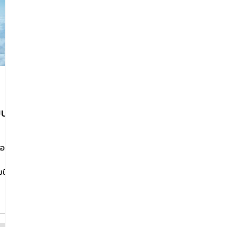
บบน
อร์
มบิน