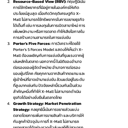
Resource-Based View (RBV):
 ทฤษฎีนี้เน้น
การใช้ทรัพยากรที่มีอยู่ภายในองค์กรให้เกิด
ประโยชน์สูงสุด เมื่อเกิดวิกฤติเศรษฐกิจ X-
Mall ไม่สามารถใช้ทรัพยากรในการขยายธุรกิจ
ได้เต็มที่ เช่น การลงทุนในการเปิดสาขาใหม่ การ
เพิ่มพนักงาน หรือการตลาด ทำให้เสียโอกาสใน
การสร้างความสามารถในการแข่งขัน
Porter's Five Forces:
 การวิเคราะห์โดยใช้ 
Porter's 5 Forces Model แสดงให้เห็นว่า X-
Mall ต้องเผชิญกับการแข่งขันที่รุนแรงจากผู้
เล่นหลักในตลาด นอกจากนี้ ในมิติของอำนาจ
ต่อรองของผู้จัดจำหน่าย อำนาจการต่อรอง
ของผู้บริโภค ภัยคุกคามจากสินค้าทดแทน และ
ผู้เข้าใหม่ที่อาจเข้ามาแข่งขัน ล้วนแต่อยู่ในระดับ
ที่สูงมากเช่นกัน ปัจจัยเหล่านี้รวมกันเป็นส่วน
สำคัญหนึ่งที่ทำให้ X-Mall ไม่สามารถดำเนิน
ธุรกิจได้อย่างยั่งยืนในตลาดไทย
Growth Strategy: Market Penetration 
Strategy:
 กลยุทธ์นี้เน้นการขยายส่วนแบ่ง
ตลาดโดยการเพิ่มการขายสินค้า และบริการให้
กับลูกค้าปัจจุบัน การที่ X-Mall ไม่สามารถ
ขยายสาขาได้อย่างรวดเร็วส่งผลให้ไม่สามารถ