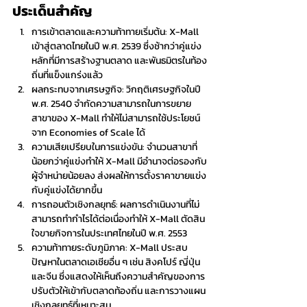
ประเด็นสำคัญ
การเข้าตลาดและความท้าทายเริ่มต้น: X-Mall 
เข้าสู่ตลาดไทยในปี พ.ศ. 2539 ซึ่งช้ากว่าคู่แข่ง
หลักที่มีการสร้างฐานตลาด และพันธมิตรในท้อง
ถิ่นที่แข็งแกร่งแล้ว
ผลกระทบจากเศรษฐกิจ: วิกฤติเศรษฐกิจในปี 
พ.ศ. 2540 จำกัดความสามารถในการขยาย
สาขาของ X-Mall ทำให้ไม่สามารถใช้ประโยชน์
จาก Economies of Scale ได้
ความเสียเปรียบในการแข่งขัน: จำนวนสาขาที่
น้อยกว่าคู่แข่งทำให้ X-Mall มีอำนาจต่อรองกับ
ผู้จำหน่ายน้อยลง ส่งผลให้การตั้งราคาขายแข่ง
กับคู่แข่งได้ยากขึ้น
การถอนตัวเชิงกลยุทธ์: ผลการดำเนินงานที่ไม่
สามารถทำกำไรได้ต่อเนื่องทำให้ X-Mall ตัดสิน
ใจขายกิจการในประเทศไทยในปี พ.ศ. 2553
ความท้าทายระดับภูมิภาค: X-Mall ประสบ
ปัญหาในตลาดเอเชียอื่น ๆ เช่น สิงคโปร์ ญี่ปุ่น 
และจีน ซึ่งแสดงให้เห็นถึงความสำคัญของการ
ปรับตัวให้เข้ากับตลาดท้องถิ่น และการวางแผน
เชิงกลยุทธ์ที่เหมาะสม