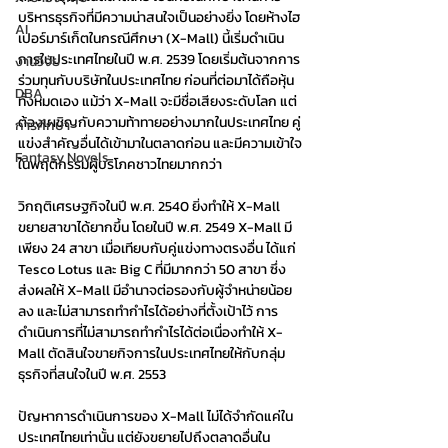
บริหารธุรกิจที่มีความน่าสนใจเป็นอย่างยิ่ง โดยห้างไฮ
AI
เปอร์มาร์เก็ตในกรณีศึกษา (X-Mall) นี้เริ่มดำเนิน
การในประเทศไทยในปี พ.ศ. 2539 โดยเริ่มต้นจากการ
งานวิจัย
ร่วมทุนกับบริษัทในประเทศไทย ก่อนที่ต่อมาได้ถือหุ้น
DBA
ทั้งหมดเอง แม้ว่า X-Mall จะมีชื่อเสียงระดับโลก แต่
ต้องเผชิญกับความท้าทายอย่างมากในประเทศไทย คู่
การศึกษา
แข่งสำคัญอื่นได้เข้ามาในตลาดก่อน และมีความเข้าใจ
Fantasy Novels
ในพฤติกรรมผู้บริโภคชาวไทยมากกว่า
วิกฤติเศรษฐกิจในปี พ.ศ. 2540 ยิ่งทำให้ X-Mall 
ขยายสาขาได้ยากขึ้น โดยในปี พ.ศ. 2549 X-Mall มี
เพียง 24 สาขา เมื่อเทียบกับคู่แข่งทางตรงอื่น ได้แก่ 
Tesco Lotus และ Big C ที่มีมากกว่า 50 สาขา ซึ่ง
ส่งผลให้ X-Mall มีอำนาจต่อรองกับผู้จำหน่ายน้อย
ลง และไม่สามารถทำกำไรได้อย่างที่ตั้งเป้าไว้ การ
ดำเนินการที่ไม่สามารถทำกำไรได้ต่อเนื่องทำให้ X-
Mall ตัดสินใจขายกิจการในประเทศไทยให้กับกลุ่ม
ธุรกิจที่สนใจในปี พ.ศ. 2553
ปัญหาการดำเนินการของ X-Mall ไม่ได้จำกัดแค่ใน
ประเทศไทยเท่านั้น แต่ยังขยายไปถึงตลาดอื่นใน