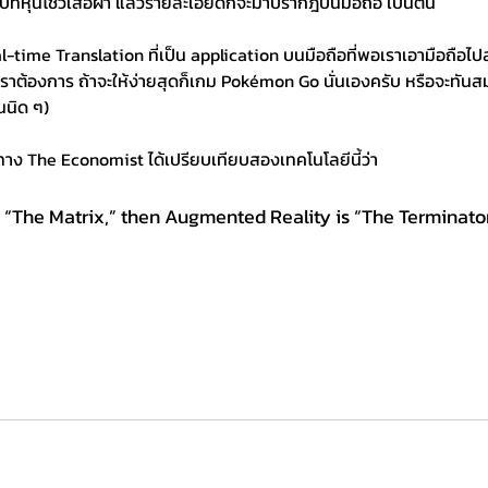
ไปที่หุ่นโชว์เสื้อผ้า แล้วรายละเอียดก็จะมาปรากฎบนมือถือ เป็นต้น
l-time Translation ที่เป็น application บนมือถือที่พอเราเอามือถือไ
่เราต้องการ ถ้าจะให้ง่ายสุดก็เกม Pokémon Go นั่นเองครับ หรือจะทันส
นนิด ๆ)
น) ทาง The Economist ได้เปรียบเทียบสองเทคโนโลยีนี้ว่า
is “The Matrix,” then Augmented Reality is “The Terminator.”