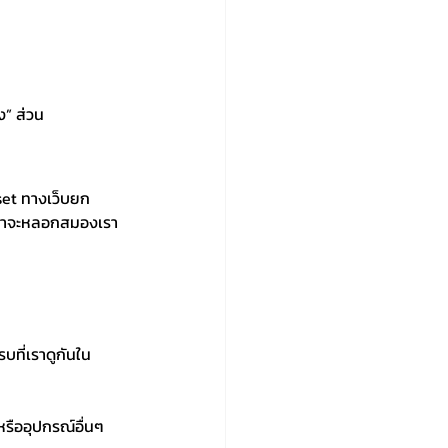
ง” ส่วน 
set ทางเว็บยก
นว่าจะหลอกสมองเรา
บที่เราดูกันใน
หรืออุปกรณ์อื่นๆ 