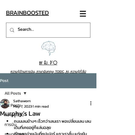
BRAINB
OO
STED
by Aj. P'O
ความรู้ด้านการบิน, ภาษาอังกฤษ, TOEIC, AI, ความรู้ทั่วไป
Post
All Posts
Sathaworn
All Posts
May 7, 2023
1 min read
Murphy’s Law
ความรู้ทั่วไป
ถนนเลนข้างๆ เร็วกว่าเลนเรา พอเปลี่ยนเลน เลน
การบิน
เดิมที่เคยอยู่ก็แล่นฉลุย
เข้าแถวจ่ายเงินที่ซุปเปอร์ แถวเราสั้น แต่ขยับ
ภาษาอังกฤษ