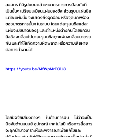
องค์กร ที่มีรูปแบบคล้ายๆมาตรการการป้องกันที่
เป็นชั้นๆ เปรียบเหมือนแผ่นของชีส ส่วนรูบนแผ่นชีส
แต่ละแผ่นนั้น จะแสดงถึงจุดอ่อน หรือจุดบกพร่อง
ของมาตรการนั้นๆ ในระบบ โดยแต่ละรูบนชีสแต่ละ
แผ่นจะมีขนาดของรู และตำแหน่งต่างกัน โดยซักวัน
นึงชีสจะเลื่อนไปมาจนรูบนชีสทุกแผ่นจะเลื่อนมาตรง
กัน และทำให้เกิดความผิดพลาด หรือความเสียหาย
ต่อการทำงานได้
https://youtu.be/MfWpMrEOlJ8
โดยปัจจัยเสี่ยงต่างๆ ในด้านการบิน ไม่ว่าจะเป็น
ปัจจัยด้านมนุษย์ อุปกรณ์ เทคโนโลยี หรือการสื่อสาร 
จะถูกนำมาวิเคราะห์และพิจารณาเพื่อแก้ไขและ
ปรับปรุง เช่น จัดให้มีการอบรมพนักงานเป็นประจำ มี