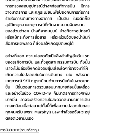
การตรวจสอบอุปกรณ์ต่างๆก่อนทำการบิน มีการ
วางมาตรการ และกฎระเบียบเพื่อป้องกันการก่อการ
ร้ายในการเดินทางทางอากาศ เป็นต้น ในอดีตก็มี
อุบัติเหตุหลายเหตุการณ์ที่เกิดจากความผิดพลาด
ของส่วนต่างๆ บ้างก็จากมนุษย์ บ้างก็จากอุปกรณ์ 
หรือแม้กระทั่งการสื่อสาร หรือหน่วยวัดของน้ำมันที่
สื่อสารผิดพลาด ก็ส่งผลให้เกิดอุบัติเหตุได้
อย่างที่บอก ความปลอดภัยเป็นสิ่งสำคัญอันดับแรก
ของธุรกิจการบิน และทั้งอุตสาหกรรมการบิน ดังนั้น
เราจะไม่ปล่อยให้เกิดปัจจัยสุ่มเสี่ยงใดๆที่อาจจะทำให้
เกิดความไม่ปลอดภัยในการเดินทาง เช่น หลังจาก
เหตุการณ์ 9/11 กฎระเบียบด้านการบินก็เข้มงวดมาก
ขี้น มีข้้นตอนการตรวนสอบมากมายก่อนขึ้นเครื่อง 
และอย่างในช่วง COVID-19 ก็มีมาตรการต่างๆเพิ่ม
มากขึ้น อาจจะสร้างความไม่สะดวกสบายในการเดิน
ทางเหมือนเมื่อก่อน แต่ทั้งนี้ก็เพื่อความปลอดภัยของ
ทุกคนครับ เพราะ Murphy’s Law กำลังรอจังหวะอยู่
ตลอดเวลานั่นเอง
การบิน
TOEIC
ภาษาอังกฤษ