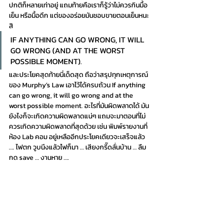
ปกติก็หลายเท่าอยู่ แถมท้ายคือเราก็รู้ว่าไม่ควรกินมื้อ
เย็น หรือมื้อดึก แต่ของอร่อยมันชอบขายตอนเย็นหนะ
สิ
IF ANYTHING CAN GO WRONG, IT WILL 
GO WRONG (AND AT THE WORST 
POSSIBLE MOMENT).
และประโยคสุดท้ายนี่เด็ดสุด ถือว่าสรุปทุกเหตุการณ์
ของ Murphy’s Law เอาไว้ได้ครบถ้วน If anything 
can go wrong, it will go wrong and at the 
worst possible moment. อะไรที่มันผิดพลาดได้ มัน
ยังไงก็จะเกิดความผิดพลาดแน่ๆ แถมจะมาตอนที่ไม่
ควรเกิดความผิดพลาดที่สุดด้วย เช่น พิมพ์รายงานที่
ห้อง Lab คอม อยู่เหลืออีกประโยคเดียวจะเสร็จแล้ว 
…. ไฟตก วูบนึงแล้วไฟก็มา … เสียงกรี๊ดลั่นบ้าน … ลืม
กด save … งานหาย ….