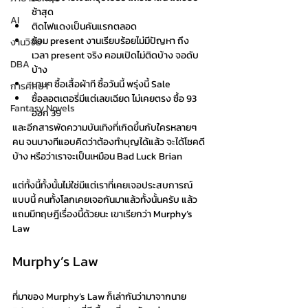
ช้าสุด
AI
ติดไฟแดงเป็นคันแรกตลอด
ซ้อม present งานเรียบร้อยไม่มีปัญหา ถึง
งานวิจัย
เวลา present จริง คอมเปิดไม่ติดบ้าง จอดับ
DBA
บ้าง
นานๆ ซื้อเสื้อผ้าที ซื้อวันนี้ พรุ่งนี้ Sale
การศึกษา
ซื้อลอตเตอรี่มีแต่เลขเฉียด ไม่เคยตรง ซื้อ 93 
Fantasy Novels
ออก 39
และอีกสารพัดความบันเทิงที่เกิดขึ้นกับใครหลายๆ 
คน จนบางทีแอบคิดว่าต้องทำบุญได้แล้ว จะได้โชคดี
บ้าง หรือว่าเราจะเป็นเหมือน Bad Luck Brian
แต่ทั้งนี้ทั้งนั้นไม่ใช่มีแต่เราที่เคยเจอประสบการณ์
แบบนี้ คนทั้งโลกเคยเจอกันมาแล้วทั้งนั้นครับ แล้ว
แถมมีทฤษฎีเรื่องนี้ด้วยนะ เขาเรียกว่า Murphy’s 
Law 
Murphy’s Law
ที่มาของ Murphy’s Law ก็เล่ากันว่ามาจากนาย 