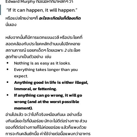
Edward Murphy ที่มีเนื้อหาที่มาหลักๆ ว่า 
“If it can happen, it will happen.” 
หรือแปลไทยง่ายๆก็ 
อะไรจะเกิดมันก็ต้องเกิด
นั่นเอง
หลังจากนั้นก็มีการแตกแขนงวลี หรือประโยคที่
สอดคล้องกับประโยคหลักด้านบนไปอีกหลาย
สถานการณ์ ขอยกเด็ดๆ โดยเฉพาะ 
2 ประโยค
สุดท้าย 
มาเป็นตัวอย่าง  เช่น
Nothing is as easy as it looks.
Everything takes longer than you 
expect.
Anything good in life is either illegal, 
immoral, or fattening.
If anything can go wrong, it will go 
wrong (and at the worst possible 
moment).
อ่านไปแล้ว จะว่าไปก็จริงเหมือนกันนะ อย่างเรื่อ
งกินเนี่ยอะไรที่มันอร่อย มักจะไม่ดีต่อร่างกาย ส่วน
ของที่ดีต่อร่างกายก็ไม่ค่อยอร่อย แล้วก็แพงด้วย 
การจะกินคลีนซักมื้อ ค่าใช้จ่ายต่อมื้อแพงกว่าอาหาร