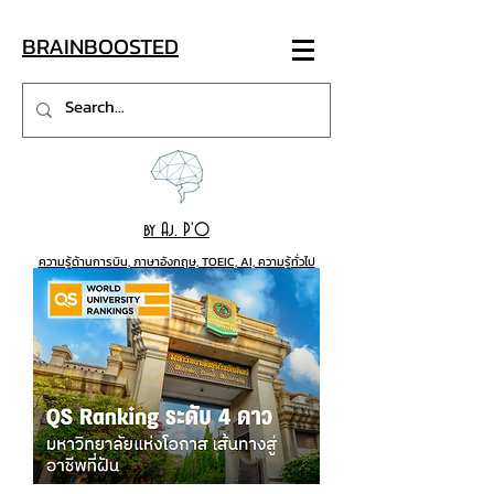
BRAINB
OO
STED
by Aj. P'O
ความรู้ด้านการบิน, ภาษาอังกฤษ, TOEIC, AI, ความรู้ทั่วไป