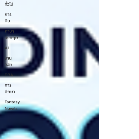
ทั่วไป
การ
บิน
ภาษา
อังกฤษ
AI
งาน
วิจัย
DBA
การ
ศึกษา
Fantasy
Novels