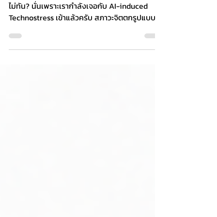
ทั้งกายและใจ
เคยไหมครับ... ยิ่งใช้ AI ยิ่งรู้สึกเหนื่อย ล้า และตาม
ไม่ทัน? นั่นเพราะเรากำลังเจอกับ AI-induced
Technostress เข้าแล้วครับ สภาวะจิตตกรูปแบบ
ใหม่ที่เกิดขึ้นแบบไม่รู้ตัว ทั้งจากงานที่เพิ่มขึ้นเป็น
เท่าตัวเพราะเจ้านายเห็นว่ามี AI ช่วย (Techno-
Overload) ความล้าจากการต้องไล่เรียนรู้เครื่อง
มือใหม่ๆ ไม่เว้นแต่ละวัน (Techno-Complexity &
Uncertainty) การนั่งเคี่ยวเข็ญแก้ Prompt จน
รุกรานเวลาพักผ่อน (Techno-Invasion) ไปจนถึง
ความกังวลลึกๆ ในใจว่าจะโดนแทนที่ (Techno-
Insecurity)