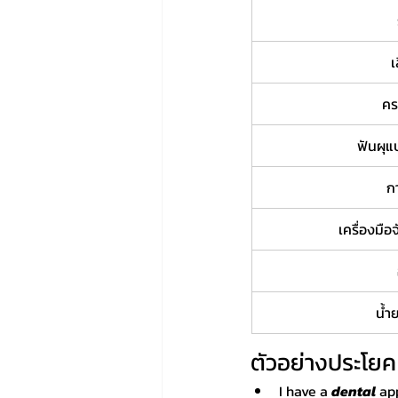
เ
คร
ฟันผุแ
ก
เครื่องมื
น้ำ
ตัวอย่างประโยค
I have a 
dental
 ap