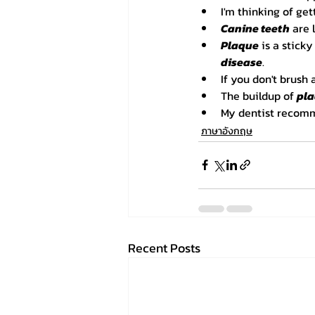
I'm thinking of get
Canine teeth
 are 
Plaque
 is a stick
disease
.
If you don't brush a
The buildup of 
pl
My dentist recomm
ภาษาอังกฤษ
Recent Posts