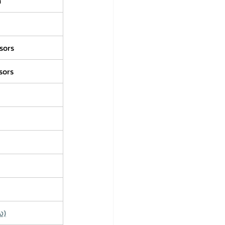
h
isors
isors
ง)