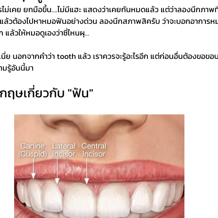
ไม่เคย ยกมือขึ้น….ไม่มีแฮะ แสดงว่าเคยกันหมดแล้ว แต่ว่าลองนึกภาพที่
 แล้วต้องไปหาหมอฟันอย่างด่วน ลองนึกสภาพสิครับ ว่าจะบอกอาการ
ก แล้วให้หมอดูเองว่าซี่ไหนผุ…
เนี่ย นอกจากคำว่า tooth แล้ว เราควรจะรู้อะไรอีก แต่ก่อนอื่นต้องขอ
รู้อันนี้มา
กฤษเกี่ยวกับ "ฟัน"