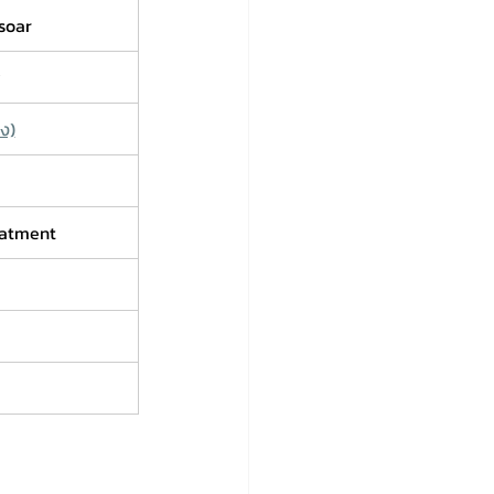
soar
y
ง)
eatment