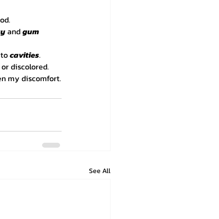
od.
ay
 and 
gum 
to 
cavities
.
or discolored.
sen my discomfort.
See All