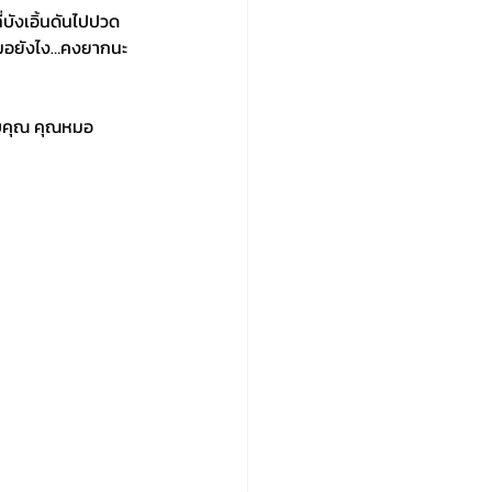
บังเอิ้นดันไปปวด
หมอยังไง…คงยากนะ
ขอบคุณ คุณหมอ