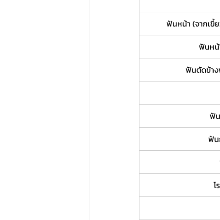
ฟันหน้า (จากเขี้ยว
ฟันหน
ฟันตัดข้า
ฟั
ฟัน
โ