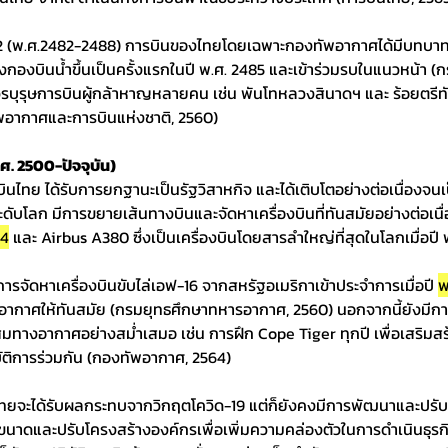
่ 2 (พ.ศ.2482-2488) การบินของไทยโดยเฉพาะกองทัพอากาศได้มีบทบา
้งกองบินน้ำขึ้นเป็นครั้งแรกในปี พ.ศ. 2485 และเข้าร่วมรบในแนวหน้า 
งวีรบุรุษการบินผู้กล้าหาญหลายคน เช่น พันโทหลวงสินาดฯ และ ร้อยตรีท
ัพอากาศและการบินแห่งชาติ, 2560)
ศ. 2500-ปัจจุบัน)
รบินไทย ได้รับการยกฐานะเป็นรัฐวิสาหกิจ และได้เติบโตอย่างต่อเนื่องจ
ระดับโลก มีการขยายเส้นทางบินและจัดหาเครื่องบินที่ทันสมัยอย่างต่อเนื่
14
 และ Airbus A380 ซึ่งเป็นเครื่องบินโดยสารลำใหญ่ที่สุดในโลกเมื่อปี 
รจัดหาเครื่องบินขับไล่เอฟ-16 จากสหรัฐอเมริกาเข้าประจำการเมื่อปี 
พ
าศให้ทันสมัย (กรมยุทธศึกษาทหารอากาศ, 2560) นอกจากนี้ยังมีกา
มทางอากาศอย่างสม่ำเสมอ เช่น การฝึก Cope Tiger ทุกปี เพื่อเสริมสร
ติการร่วมกัน (กองทัพอากาศ, 2564)
ไทยจะได้รับผลกระทบจากวิกฤตโควิด-19 แต่ก็ยังคงมีการพัฒนาและปรับตั
ขนาดและปรับโครงสร้างองค์กรเพื่อเพิ่มความคล่องตัวในการดำเนินธุรกิ