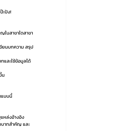
๊ะปัง! 
ยวชาญในสาขาใดสาขา
น เขียนบทความ สรุป
บทและใช้ข้อมูลได้
ึ้น
นแบบนี้ 
แหล่งอ้างอิง
ีบทบาทสำคัญ และ