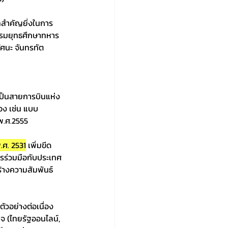
ทสำคัญยิ่งในการ
(กรมยุทธศึกษาทหาร
ัศนะ จันทรทัต 
นเป็นสายการบินแห่ง
อง เช่น แบบ 
พ.ศ.2555 
.ศ. 2531
 เพิ่มขีด
รร่วมมือกับประเทศ
้างความสัมพันธ์
วอย่างต่อเนื่อง 
จ (ไทยรัฐออนไลน์, 