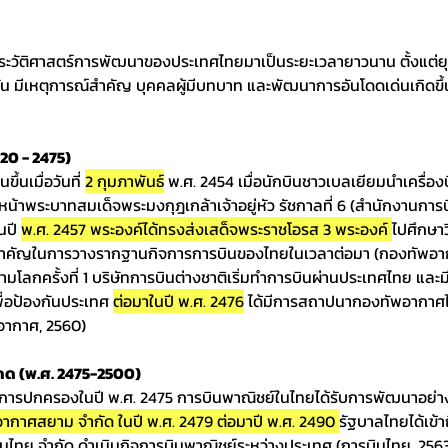
ระวัติศาสตร์การพัฒนาของประเทศไทยมาเป็นระยะเวลายาวนาน ตั้งแต่ยุค
บัน มีเหตุการณ์สำคัญ บุคคลผู้มีบทบาท และพัฒนาการอันโดดเด่นเกิดข
 20 - 2475)
้นเมื่อวันที่ 
2 กุมภาพันธ์
 พ.ศ. 2454 เมื่อนักบินชาวเบลเยียมนำเครื่องบ
หน้าพระบาทสมเด็จพระมงกุฎเกล้าเจ้าอยู่หัว รัชกาลที่ 6 (สำนักงานการ
นปี 
พ.ศ. 2457 พระองค์ได้ทรงส่งเสด็จพระราชโอรส 3 พระองค์ 
ไปศึกษาว
ลังสำคัญในการวางรากฐานกิจการการบินของไทยในเวลาต่อมา (กองทัพอา
มโลกครั้งที่ 1 บริษัทการบินต่างชาติเริ่มทำการบินผ่านประเทศไทย และม
ื่อป้องกันประเทศ 
ต่อมาในปี พ.ศ. 2476
 ได้มีการสถาปนากองทัพอากาศไ
อากาศ, 2560)
ดด (พ.ศ. 2475-2500) 
ารปกครองในปี พ.ศ. 2475 การบินพาณิชย์ในไทยได้รับการพัฒนาอย่างก
นอากาศสยาม จำกัด ในปี พ.ศ. 2479 ต่อมาปี พ.ศ. 2490 
รัฐบาลไทยได้เข้าถ
รบินไทย จำกัด ดำเนินกิจการบินพาณิชย์ระหว่างประเทศ (การบินไทย, 2563