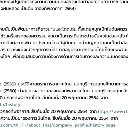
็ยังคงปฏิบัติภารกิจด้านความมั่นคงอย่างเต็มกำลังความสามารถ รวม
กิจฝนหลวง เป็นต้น (กองทัพอากาศ, 2564)
ทยนับเป็นพัฒนาการที่ยาวนานและโดดเด่น ตั้งแต่ยุคบุกเบิกในต้นศตวรร
ช่วงครึ่งแรกของศตวรรษ จนมาเป็นการเติบโตอย่างมั่นคงในช่วงหลัง ท
ูปการยิ่งต่อการพัฒนาประเทศ โดยมีผู้มีบทบาทสำคัญหลายคนเป็นกำลั
อๆ มา ซึ่งแม้จะมีวิกฤตการณ์ท้าทายอยู่บ้าง แต่การบินไทยก็ยังคงพัฒ
องโลก เพื่อตอบสนองความต้องการด้านการเดินทางและความมั่นคงของป
 (2559). ประวัติศาสตร์ทหารอากาศไทย. นนทบุรี: กรมยุทธศึกษาทหาร
. (2560). กำลังทางอากาศของกองทัพอากาศไทย. นนทบุรี: กรมยุทธศ
0 ปีกองทัพอากาศไทย. สืบค้นเมื่อ 20 พฤษภาคม 2564, จาก 
th/history
าวกองทัพอากาศ. สืบค้นเมื่อ 20 พฤษภาคม 2564, จาก 
https://www.rt
ัติความเป็นมาของการบินไทย. สืบค้นเมื่อ 20 พฤษภาคม 2564, จาก 
ys.com/th_TH/about_thai/company_profile/history.page