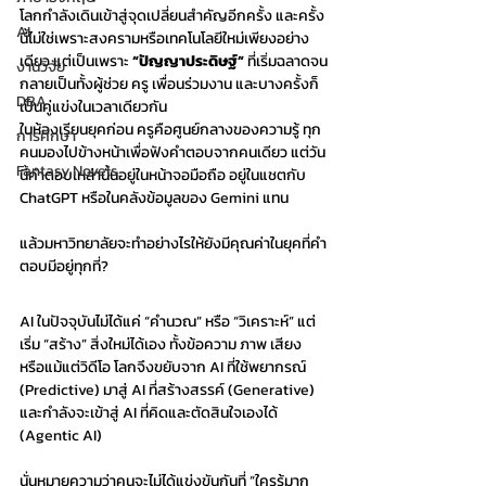
โลกกำลังเดินเข้าสู่จุดเปลี่ยนสำคัญอีกครั้ง และครั้ง
AI
นี้ไม่ใช่เพราะสงครามหรือเทคโนโลยีใหม่เพียงอย่าง
เดียว แต่เป็นเพราะ 
“ปัญญาประดิษฐ์”
 ที่เริ่มฉลาดจน
งานวิจัย
กลายเป็นทั้งผู้ช่วย ครู เพื่อนร่วมงาน และบางครั้งก็
DBA
เป็นคู่แข่งในเวลาเดียวกัน
ในห้องเรียนยุคก่อน ครูคือศูนย์กลางของความรู้ ทุก
การศึกษา
คนมองไปข้างหน้าเพื่อฟังคำตอบจากคนเดียว แต่วัน
Fantasy Novels
นี้คำตอบเหล่านั้นอยู่ในหน้าจอมือถือ อยู่ในแชตกับ 
ChatGPT หรือในคลังข้อมูลของ Gemini แทน 
แล้วมหาวิทยาลัยจะทำอย่างไรให้ยังมีคุณค่าในยุคที่คำ
ตอบมีอยู่ทุกที่?
AI ในปัจจุบันไม่ได้แค่ “คำนวณ” หรือ “วิเคราะห์” แต่
เริ่ม “สร้าง” สิ่งใหม่ได้เอง ทั้งข้อความ ภาพ เสียง 
หรือแม้แต่วิดีโอ โลกจึงขยับจาก AI ที่ใช้พยากรณ์ 
(Predictive) มาสู่ AI ที่สร้างสรรค์ (Generative) 
และกำลังจะเข้าสู่ AI ที่คิดและตัดสินใจเองได้ 
(Agentic AI)
นั่นหมายความว่าคนจะไม่ได้แข่งขันกันที่ “ใครรู้มาก