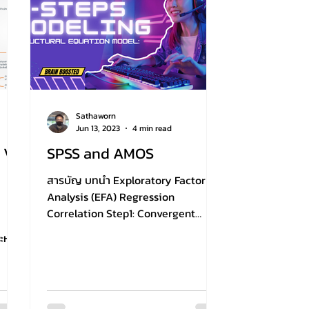
Sathaworn
Jun 13, 2023
4 min read
 VS
SPSS and AMOS
สารบัญ บทนำ Exploratory Factor
Analysis (EFA) Regression
Correlation Step1: Convergent
Validity/Confirmatory factor
ะห์
analysis (CFA) Step2:...