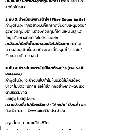
เหมือนควันไฟที่ยังอุ่นอยู่ในขี้เถ้า 
ผลคือ: เงียบได้ 
แต่ยังไม่อิสระ
ระดับ 3: ช่างมันเพราะเข้าใจ (Wise Equanimity)
คำพูดในใจ: “ทุกอย่างมันก็แค่เกิดขึ้นตามเหตุปัจจัย” 
รู้ว่าควบคุมไม่ได้ ไม่ต้องควบคุมก็ได้ ไม่หนี ไม่สู้ แต่ 
“อยู่ได้” อย่างมีสติ ใจไม่ดึง ไม่ผลัก 
เหมือนน้ำใสที่เห็นตะกอนแล้วไม่ต้องคน 
ผลคือ: 
ความสงบเกิดขึ้นจากปัญญา นี่คือจุดที่ “ช่างมัน” 
เริ่มกลายเป็น “วางได้”
ระดับ 4: ช่างมันเพราะไม่มีใครต้องช่าง (No-Self 
Release)
คำพูดในใจ: “จะช่างมันไปทำไม ในเมื่อไม่มีใครต้อง
ช่าง” ไม่มีตัว “เรา” เหลือให้ยึด ทุกอย่างเกิด-ดับเอง
ตามธรรมชาติ
ไม่มีผู้ดู ไม่มีผู้ปล่อย 
ความว่างนิ่ง ไม่ต้องเรียกว่า “ช่างมัน” ด้วยซ้ำ
 ผล
คือ: นี่แหละ — นิพพานในชีวิตประจำวัน
สรุปสั้นๆ แบบคนเข้าใจชีวิต: