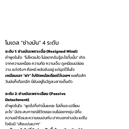
โมเดล “ช่างมัน” 4 ระดับ
ระดับ 1: ช่างมันเพราะเบื่อ (Resigned Mind)
คำพูดในใจ: “ไม่ไหวแล้ว ไม่อยากรับรู้อะไรทั้งนั้น” เกิด
จากความเหนื่อย ความท้อ ความเจ็บ ดูเหมือนปล่อย
วาง แต่จริงๆ คือหนี พลังยังอยู่ แต่อุดไว้ในใจ
เหมือนเอา “ฝา” ไปปิดหม้อเดือดไว้เฉยๆ
 ผลคือสัก
วันมันก็เดือดอีก นี่ยังอยู่ในวัฏสงสารเต็มตัว
ระดับ 2: ช่างมันเพราะเอือม (Passive 
Detachment)
คำพูดในใจ: “พูดไปก็เท่านั้นแหละ ไม่เห็นจะเปลี่ยน
อะไร” มีประสบการณ์ชีวิตเยอะจนไม่อยากยุ่ง มีทั้ง
ความเข้าใจและความขมปนกัน ปากบอกช่างมัน แต่ใน
ใจยังมี “เสียงบ่นเบาๆ”