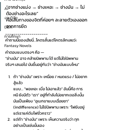
“
จากช่างแม่ง → ช่างเหอะ → ช่างมัน → ไม่
AI
ต้องช่างอะไรเลย”
งานวิจัย
คือเส้นทางของจิตที่ค่อยๆ ละลายตัวเองออก
จากการยึด
DBA
---------------------
การศึกษา
คำถามนี้ของเฮียนี่…โคตรสั้นแต่โคตรลึกเลยว่ะ
Fantasy Novels
คำตอบแบบตรงๆ คือ —
“ช่างมัน” อาจ คล้ายนิพพาน ได้ แต่ไม่ใช่นิพพาน
จริงๆ เสมอไป มันขึ้นอยู่กับว่า “ช่างมันแบบไหน”
ถ้า “ช่างมัน” เพราะ เหนื่อย / หมดแรง / ไม่อยาก
สู้แล้ว
แบบ… “พอเหอะ เบื่อ ไม่เอาแล้ว” อันนี้คือ การ
หนี ยังมีตัว “เรา” อยู่ที่กำลังไม่อยากเจอสิ่งนั้น
มันเป็นเพียง “อุเบกขาแบบเฉื่อยชา” 
(indifference) ไม่ใช่นิพพาน เพราะ “ไฟยังอยู่ 
แต่เราแค่ดับไฟชั่วคราว”
แต่ถ้า “ช่างมัน” เพราะ เห็นความจริงว่า ทุก
อย่างเป็นเช่นนั้นเอง