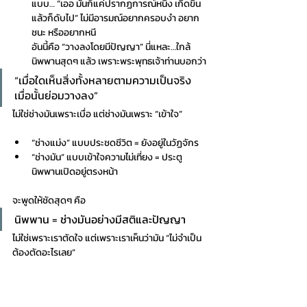
แบบ… “เออ มันก็แค่ปรากฏการณ์หนึ่ง เกิดขึ้น
แล้วก็ดับไป” ไม่มีอารมณ์อยากครอบงำ อยาก
ชนะ หรืออยากหนี
อันนี้คือ “วางลงโดยมีปัญญา” นี่แหละ…ใกล้
นิพพานสุดๆ แล้ว เพราะพระพุทธเจ้าท่านบอกว่า
“เมื่อใดเห็นสิ่งทั้งหลายตามความเป็นจริง 
เมื่อนั้นย่อมวางลง”
ไม่ใช่ช่างมันเพราะเบื่อ แต่ช่างมันเพราะ “เข้าใจ”
“ช่างแม่ง” แบบประชดชีวิต = ยังอยู่ในวัฏจักร
“ช่างมัน” แบบเข้าใจความไม่เที่ยง = ประตู
นิพพานเปิดอยู่ตรงหน้า
จะพูดให้ชัดสุดๆ คือ
นิพพาน = ช่างมันอย่างมีสติและปัญญา
ไม่ใช่เพราะเราตัดใจ แต่เพราะเราเห็นว่ามัน “ไม่จำเป็น
ต้องตัดอะไรเลย”