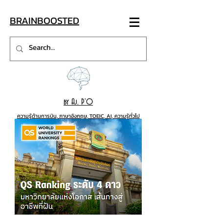
BRAINB
OO
STED
by Aj. P'O
ความรู้ด้านการบิน, ภาษาอังกฤษ, TOEIC, AI, ความรู้ทั่วไป