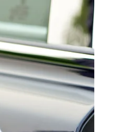
Phokankaew and Kittiya Vimolpim College
of Aviation Development and Training |
Dhurakij Pundit University...